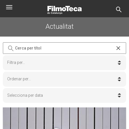
Vés
Toggle
al
navigation
contingut
Actualitat
Filtra per...
Ordenar per...
Selecciona per data