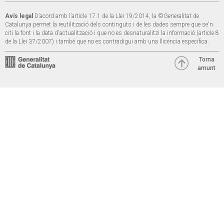
Avís legal
D’acord amb l’article 17.1 de la Llei 19/2014, la ©Generalitat de
Catalunya permet la reutilització dels continguts i de les dades sempre que se'n
citi la font i la data d'actualització i que no es desnaturalitzi la informació (article 8
de la Llei 37/2007) i també que no es contradigui amb una llicència específica.
Torna
amunt