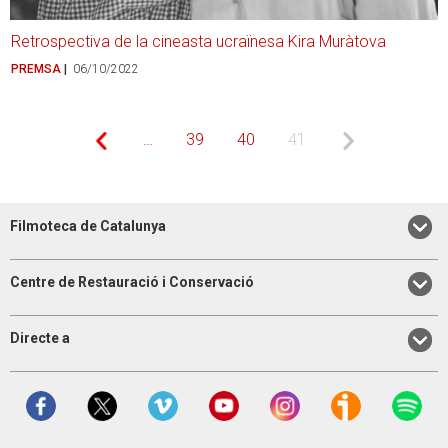
Retrospectiva de la cineasta ucraïnesa Kira Muràtova
PREMSA
06/10/2022
Paginació
Pàgina
…
Page
39
Page
40
Pàgina
41
Pàgina
anterior
actual
següent
Filmoteca de Catalunya
Centre de Restauració i Conservació
Directe a