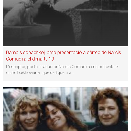
Dama s sobachkoj, amb presentació a càrrec de Narcís
Comadira el dimarts 19
L'escriptor, poeta i traductor Narcís Comadira ens presenta el
cicle 'Txekhoviana', que dediquem a
…