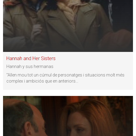
Hannah and Her Sisters
Hannah y sus hermanas
"Allen mou tot un cúmul de personatges i situacions molt més
complex i ambiciós que en anteriors
…