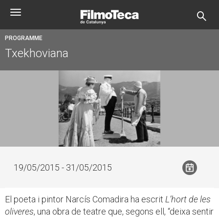
Skip
Toggle
to
navigation
main
content
PROGRAMME
Txekhoviana
19/05/2015 - 31/05/2015
El poeta i pintor Narcís Comadira ha escrit
L’hort de les
oliveres
, una obra de teatre que, segons ell, “deixa sentir