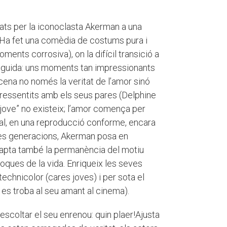
mats per la iconoclasta Akerman a una
 Ha fet una comèdia de costums pura i
ents corrosiva), on la difícil transició a
eguida: uns moments tan impressionants
ena no només la veritat de l’amor sinó
 ressentits amb els seus pares (Delphine
 “jove” no existeix; l’amor comença per
ual, en una reproducció conforme, encara
ues generacions, Akerman posa en
 capta també la permanència del motiu
oques de la vida. Enriqueix les seves
echnicolor (cares joves) i per sota el
 es troba al seu amant al cinema).
escoltar el seu enrenou: quin plaer!Ajusta