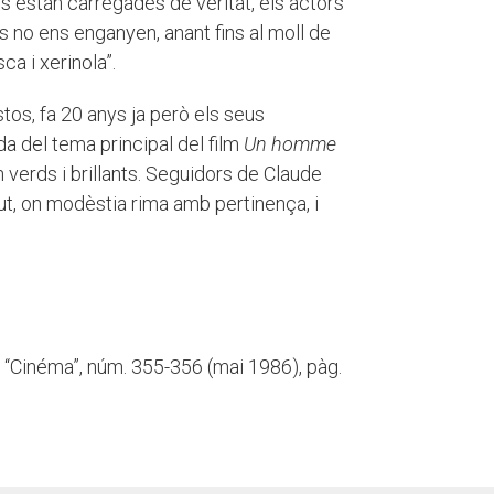
ges estan carregades de veritat, els actors
s no ens enganyen, anant fins al moll de
ca i xerinola”.
stos, fa 20 anys ja però els seus
da del tema principal del film
Un homme
 verds i brillants. Seguidors de Claude
lut, on modèstia rima amb pertinença, i
. “Cinéma”, núm. 355-356 (mai 1986), pàg.