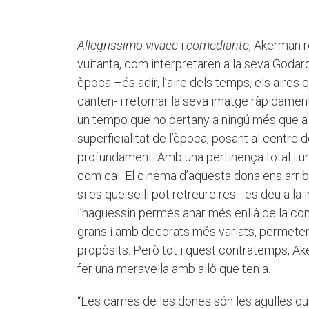
Allegrissimo vivace
i
comediante
, Akerman r
vuitanta, com interpretaren a la seva Godar
època –és adir, l’aire dels temps, els aires 
canten- i retornar la seva imatge ràpidament
un tempo que no pertany a ningú més que a 
superficialitat de l’època, posant al centre d
profundament. Amb una pertinença total i un
com cal. El cinema d’aquesta dona ens arriba, 
si es que se li pot retreure res- es deu a l
l’haguessin permès anar més enllà de la co
grans i amb decorats més variats, permeten
propòsits. Però tot i quest contratemps, Ak
fer una meravella amb allò que tenia.
“Les cames de les dones són les agulles que