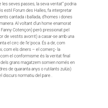
e les seves passes, la seva veritat” podria
s estil Forum des Halles, fa interpretar
nts cantada i ballada, d’homes i dones
 manera. Al voltant d’un home enamorat
t Fanny Cotençon) però pressionat pel
r de vestits avorrit) a casar-se amb una
nta el circ de l’e`poca. És a dir, com
i; com els diners – el comerç- la
r; com el conformisme és la veritat final
is dels grans magatzem somien només en
dres de quaranta anys o rutilants zulús)
el discurs normatiu del pare...