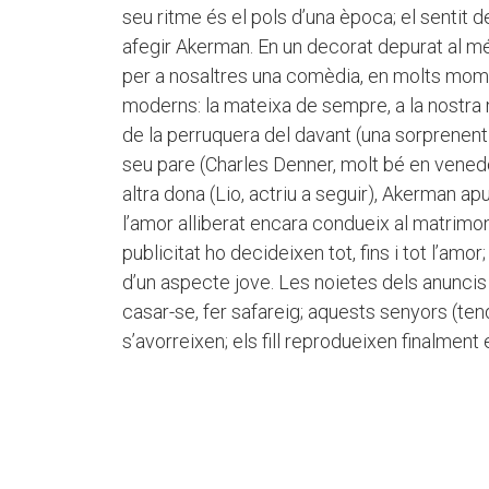
seu ritme és el pols d’una època; el sentit d
afegir Akerman. En un decorat depurat al mé
per a nosaltres una comèdia, en molts mome
moderns: la mateixa de sempre, a la nostra
de la perruquera del davant (una sorprenen
seu pare (Charles Denner, molt bé en venedo
altra dona (Lio, actriu a seguir), Akerman apu
l’amor alliberat encara condueix al matrimon
publicitat ho decideixen tot, fins i tot l’amo
d’un aspecte jove. Les noietes dels anunc
casar-se, fer safareig; aquests senyors (ten
s’avorreixen; els fill reprodueixen finalment 