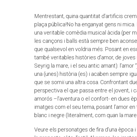
Mentrestant, quina quantitat d’artificis cre
plaça pública!No ha enganyat gens ni mica.
una veritable comèdia musical àcida (per mom
les cançons i balls està sempre ben acons
que qualsevol en voldria més. Posant en esc
també veritables històries d’amor, de joves
Seyrig la mare, i el seu antic amant): l’amor
una (unes) història (es) i acaben sempre ig
que se somiï una altra cosa. Confrontant d
perspectiva el que passa entre el jovent, i
amorós –l’aventura o el confort- en dues èp
imatges com el seu tema, posant l’amor en t
blanc i negre (literalment, com quan la mare
Veure els personatges de fira d’una època i 