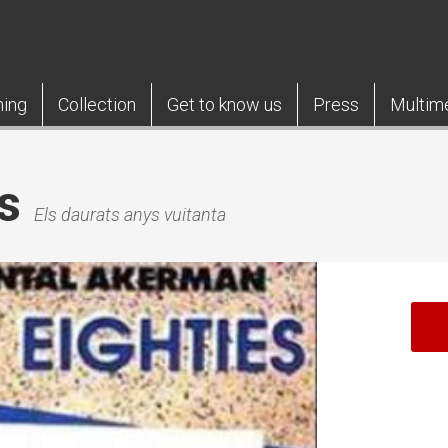
ning
Collection
Get to know us
Press
Multim
s
Els daurats anys vuitanta