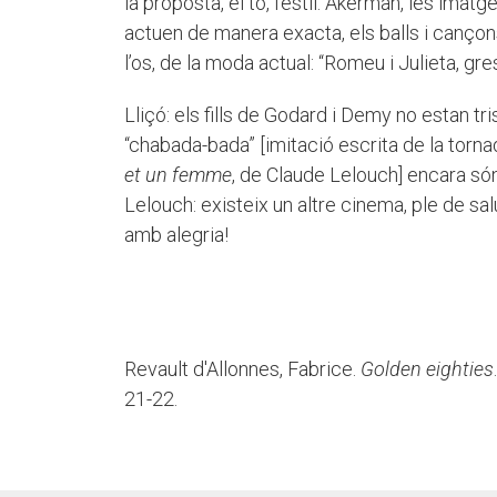
la proposta, el to, l’estil: Akerman, les imat
actuen de manera exacta, els balls i cançon
l’os, de la moda actual: “Romeu i Julieta, gres
Lliçó: els fills de Godard i Demy no estan tri
“chabada-bada” [imitació escrita de la torna
et un femme
, de Claude Lelouch] encara són
Lelouch: existeix un altre cinema, ple de sa
amb alegria!
Revault d'Allonnes, Fabrice.
Golden eighties
21-22.