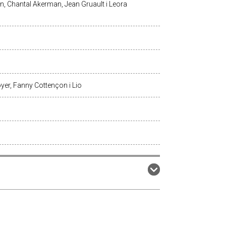
n, Chantal Akerman, Jean Gruault i Leora
yer, Fanny Cottençon i Lio