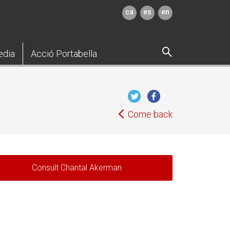
ca
es
en
edia
Acció Portabella
Come back
Consult Chantal Akerman