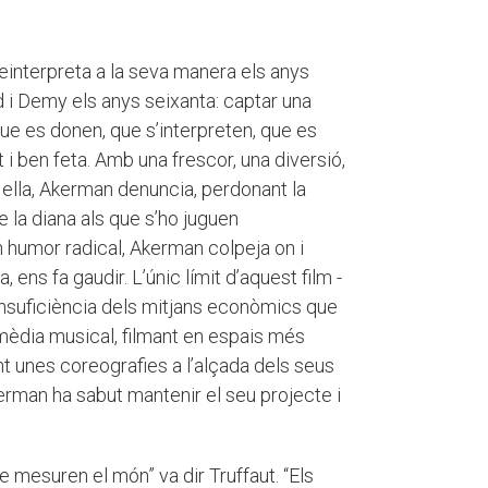
einterpreta a la seva manera els anys
d i Demy els anys seixanta: captar una
que es donen, que s’interpreten, que es
 i ben feta. Amb una frescor, una diversió,
ella, Akerman denuncia, perdonant la
e la diana als que s’ho juguen
 humor radical, Akerman colpeja on i
ens fa gaudir. L’únic límit d’aquest film -
a insuficiència dels mitjans econòmics que
mèdia musical, filmant en espais més
t unes coreografies a l’alçada dels seus
erman ha sabut mantenir el seu projecte i
 mesuren el món” va dir Truffaut. “Els