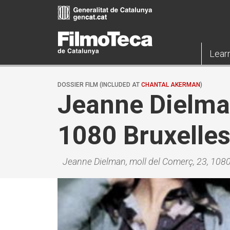
Skip
to
main
content
Lear
DOSSIER FILM (INCLUDED AT
CHANTAL AKERMAN
)
Jeanne Dielma
1080 Bruxelle
Jeanne Dielman, moll del Comerç, 23, 1080