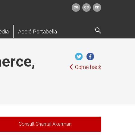
ca
es
en
edia
Acció Portabella
erce,
Come back
Consult Chantal Akerman