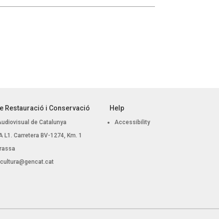
e Restauració i Conservació
Help
Audiovisual de Catalunya
Accessibility
 BA L1. Carretera BV-1274, Km. 1
rassa
.cultura@gencat.cat