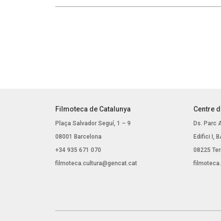
Filmoteca de Catalunya
Centre d
Plaça Salvador Seguí, 1 – 9
Ds. Parc 
08001 Barcelona
Edifici I,
+34 935 671 070
08225 Ter
filmoteca.cultura@gencat.cat
filmoteca