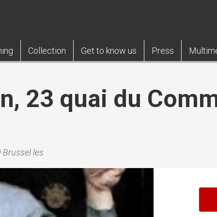
ning
Collection
Get to know us
Press
Multim
n, 23 quai du Comm
s
 Brussel·les