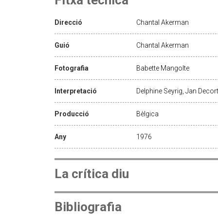
Direcció
Chantal Akerman
Guió
Chantal Akerman
Fotografia
Babette Mangolte
Interpretació
Delphine Seyrig, Jan Decor
Producció
Bèlgica
Any
1976
La crítica diu
Bibliografia