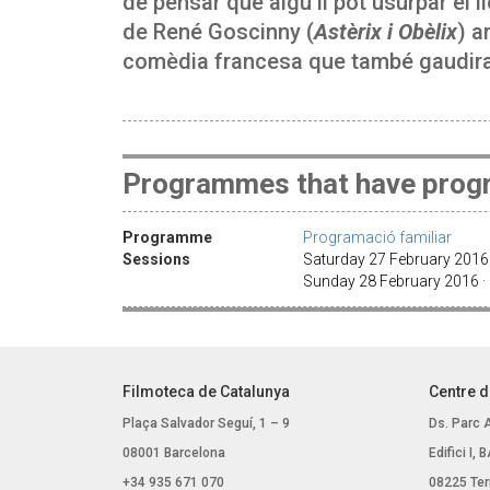
de pensar que algú li pot usurpar el 
de René Goscinny (
Astèrix i Obèlix
) a
comèdia francesa que també gaudira
Programmes that have progr
Programme
Programació familiar
Sessions
Saturday 27 February 2016
Sunday 28 February 2016 ·
Filmoteca de Catalunya
Centre d
Plaça Salvador Seguí, 1 – 9
Ds. Parc 
08001 Barcelona
Edifici I,
+34 935 671 070
08225 Ter