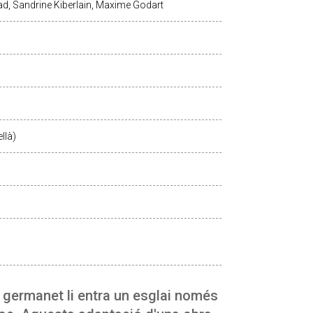
ad, Sandrine Kiberlain, Maxime Godart
llà)
 germanet li entra un esglai només