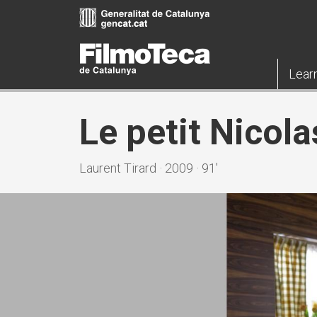
Skip
to
main
content
Lear
Le petit Nicola
Laurent Tirard · 2009 · 91'