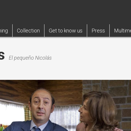
ning
Collection
Get to know us
Press
Multim
s
El pequeño Nicolás