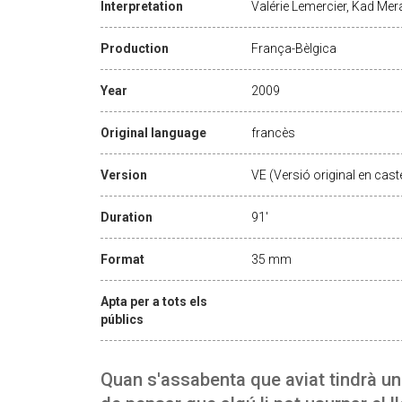
Interpretation
Valérie Lemercier, Kad Mer
Production
França-Bèlgica
Year
2009
Original language
francès
Version
VE (Versió original en caste
Duration
91'
Format
35 mm
Apta per a tots els
públics
Quan s'assabenta que aviat tindrà un