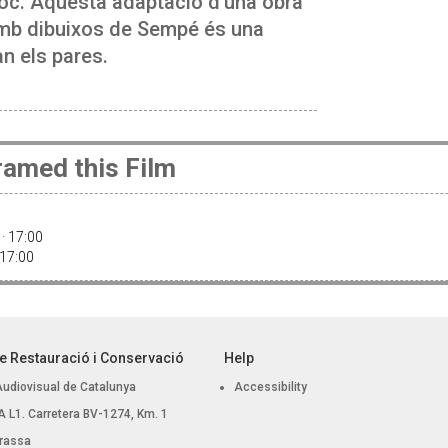
lloc. Aquesta adaptació d'una obra
mb dibuixos de Sempé és una
n els pares.
amed this Film
 · 17:00
 17:00
e Restauració i Conservació
Help
Audiovisual de Catalunya
Accessibility
 BA L1. Carretera BV-1274, Km. 1
rassa