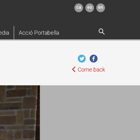
ca
es
en
edia
Acció Portabella
Come back