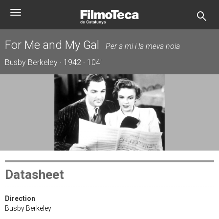
Skip
Toggle
to
navigation
main
content
For Me and My Gal
Per a mi i la meva noia
Busby Berkeley · 1942 · 104'
Datasheet
Direction
Busby Berkeley