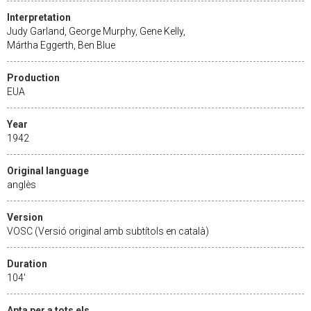
Interpretation
Judy Garland, George Murphy, Gene Kelly,
Mártha Eggerth, Ben Blue
Production
EUA
Year
1942
Original language
anglès
Version
VOSC (Versió original amb subtítols en català)
Duration
104'
Apta per a tots els