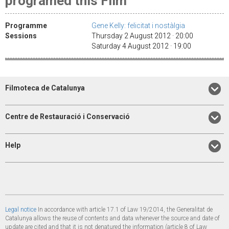
programed this Film
Programme
Gene Kelly: felicitat i nostàlgia
Sessions
Thursday 2 August 2012 · 20:00
Saturday 4 August 2012 · 19:00
Filmoteca de Catalunya
Centre de Restauració i Conservació
Help
Legal notice
In accordance with article 17.1 of Law 19/2014, the Generalitat de
Catalunya allows the reuse of contents and data whenever the source and date of
update are cited and that it is not denatured the information (article 8 of Law