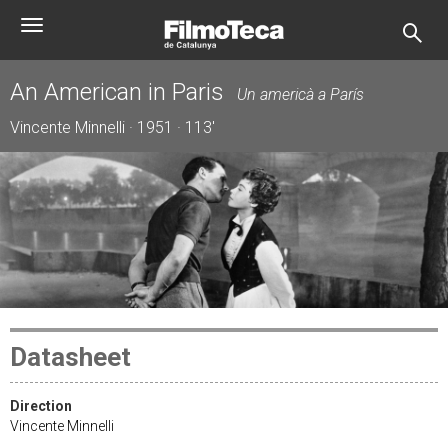
Skip
Toggle
to
navigation
main
content
An American in Paris
Un americà a París
Vincente Minnelli · 1951 · 113'
Datasheet
Direction
Vincente Minnelli