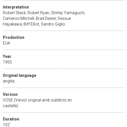
Interpretation
Robert Stack, Robert Ryan, Shirley Yamaguchi,
Cameron Mitchell, Brad Dexter, Sessue
Hayakawa, Biff Elliot, Sandro Giglio
Production
EUA
Year
1955
Original language
anglès
Version
VOSE (Versió original amb subtítols en
castellà)
Duration
102'