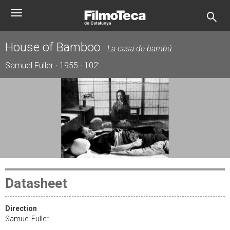
Skip
Toggle
to
navigation
main
content
House of Bamboo
La casa de bambú
Samuel Fuller · 1955 · 102'
Datasheet
Direction
Samuel Fuller