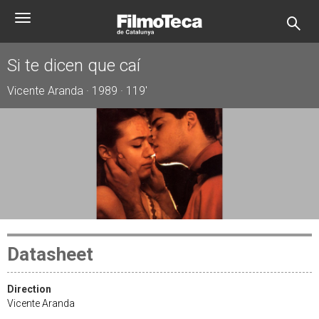
Skip
Toggle
to
navigation
main
content
Si te dicen que caí
Vicente Aranda · 1989 · 119'
Datasheet
Direction
Vicente Aranda