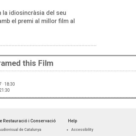
n la idiosincràsia del seu
b el premi al millor film al
amed this Film
 · 18:30
 21:30
e Restauració i Conservació
Help
Audiovisual de Catalunya
Accessibility