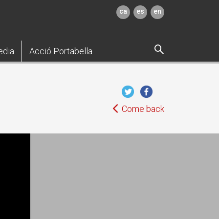
ca
es
en
edia
Acció Portabella
Come back