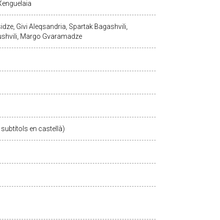
Xenguelaia
idze, Givi Aleqsandria, Spartak Bagashvili,
ushvili, Margo Gvaramadze
subtítols en castellà)