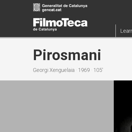
Skip
to
main
content
Lear
Pirosmani
Georgi Xenguelaia · 1969 · 105'