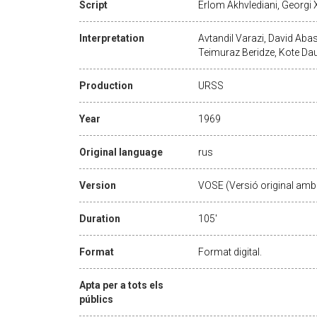
Script
Erlom Akhvlediani, Georgi 
Interpretation
Avtandil Varazi, David Abas
Teimuraz Beridze, Kote Da
Production
URSS
Year
1969
Original language
rus
Version
VOSE (Versió original amb 
Duration
105'
Format
Format digital.
Apta per a tots els
públics