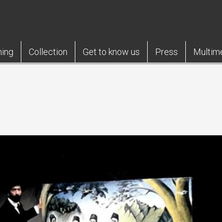
ning
Collection
Get to know us
Press
Multim