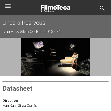
Skip
Toggle
to
navigation
main
content
Unes altres veus
Ivan Ruiz, Sílvia Cortés · 2013 · 74'
Datasheet
Direction
Ivan Ruiz, Sílvia Cortés