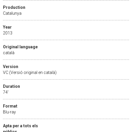
Production
Catalunya
Year
2013
Original language
català
Version
VC (Versió original en català)
Duration
74'
Format
Blu-ray
Apta per a tots els
públics