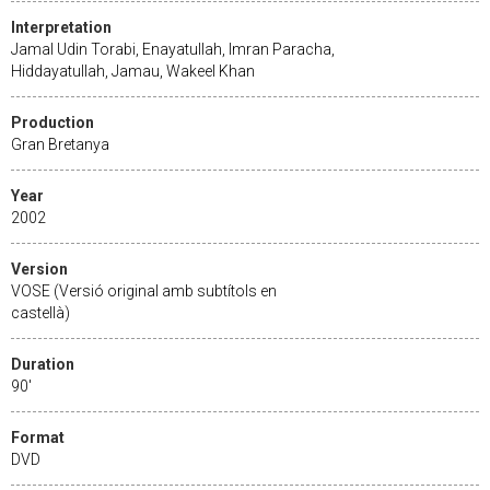
Interpretation
Jamal Udin Torabi, Enayatullah, Imran Paracha,
Hiddayatullah, Jamau, Wakeel Khan
Production
Gran Bretanya
Year
2002
Version
VOSE (Versió original amb subtítols en
castellà)
Duration
90'
Format
DVD