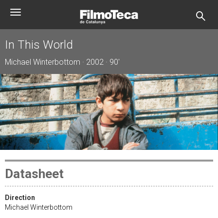
Skip
Toggle
to
navigation
main
content
In This World
Michael Winterbottom · 2002 · 90'
Datasheet
Direction
Michael Winterbottom