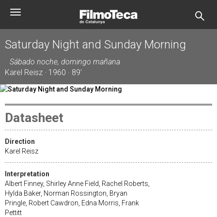
Skip
Toggle
to
navigation
main
content
Saturday Night and Sunday Morning
Sábado noche, domingo mañana
Karel Reisz · 1960 · 89'
Datasheet
Direction
Karel Reisz
Interpretation
Albert Finney, Shirley Anne Field, Rachel Roberts,
Hylda Baker, Norman Rossington, Bryan
Pringle, Robert Cawdron, Edna Morris, Frank
Pettitt