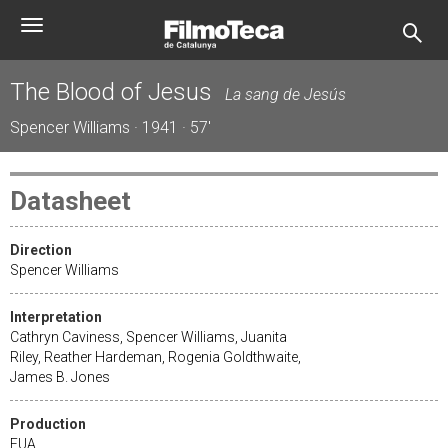
Skip
Toggle
to
navigation
main
content
The Blood of Jesus
La sang de Jesús
Spencer Williams · 1941 · 57'
Datasheet
Direction
Spencer Williams
Interpretation
Cathryn Caviness, Spencer Williams, Juanita
Riley, Reather Hardeman, Rogenia Goldthwaite,
James B. Jones
Production
EUA