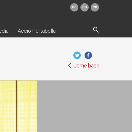
ca
es
en
edia
Acció Portabella
Come back