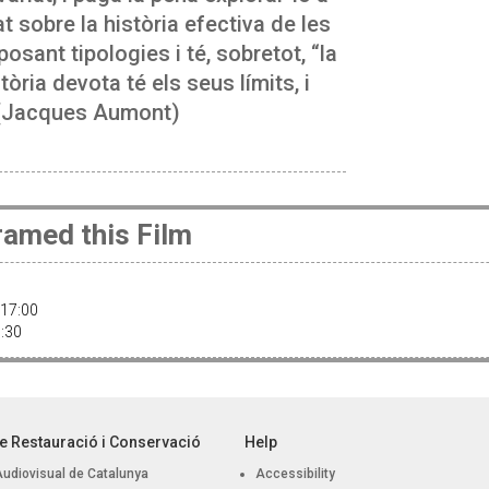
t sobre la història efectiva de les
osant tipologies i té, sobretot, “la
òria devota té els seus límits, i
” (Jacques Aumont)
amed this Film
 17:00
1:30
e Restauració i Conservació
Help
Audiovisual de Catalunya
Accessibility