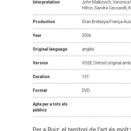
Interpretation
John Malkovich, Veronica F
Hilton, Sandra Ceccarelli, K
Production
Gran Bretanya-França-Àus
Year
2006
Original language
anglès
Version
VOSE (Versió original amb 
Duration
131'
Format
DVD
Apta per a tots els
públics
Per a Ruiz, el territori de l’art és molt