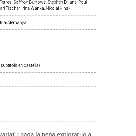
erres, Saffron Burrows, Stephen Dillane, Paul
arl Fischer, Irina Wanka, Nikolai Kinski
tria-Alemanya
subtítols en castellà)
 variat, i paga la pena explorar-lo a