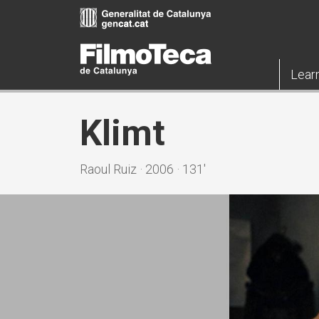
Skip
to
main
content
Lear
Klimt
Raoul Ruiz · 2006 · 131'