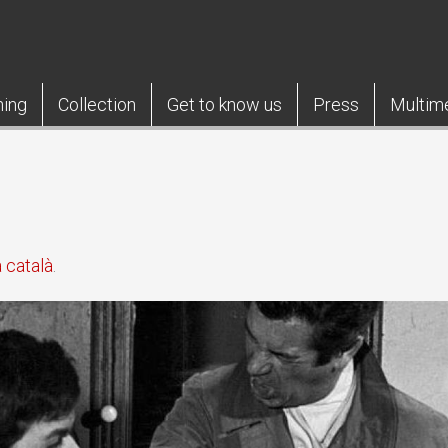
ning
Collection
Get to know us
Press
Multim
 català
.