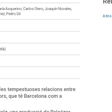
Re
ría Asquerino, Carlos Otero, Joaquín Novales,
ez, Pedro Gil
A tiro
llà)
e les tempestuoses relacions entre
ors, que té Barcelona com a
Dolz, una producció de Balcázar