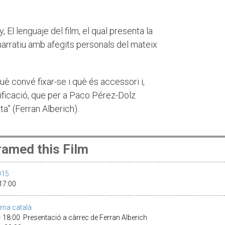
y, El lenguaje del film, el qual presenta la
narratiu amb afegits personals del mateix
 què convé fixar-se i què és accessori i,
anificació, que per a Paco Pérez-Dolz
ta” (Ferran Alberich).
amed this Film
015
 17:00
ema català
 18:00 Presentació a càrrec de Ferran Alberich