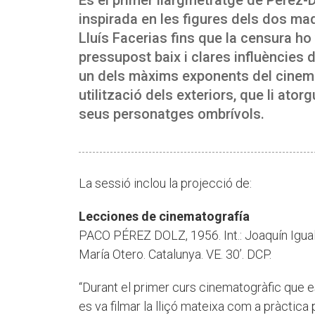
inspirada en les figures dels dos ma
Lluís Facerias fins que la censura ho
pressupost baix i clares influències
un dels màxims exponents del cinema 
utilització dels exteriors, que li atorg
seus personatges ombrívols.
La sessió inclou la projecció de:
Lecciones de cinematografía
PACO PÉREZ DOLZ, 1956. Int.: Joaquín Igual,
María Otero. Catalunya. VE. 30’. DCP.
“Durant el primer curs cinematogràfic que es
es va filmar la lliçó mateixa com a pràctica 