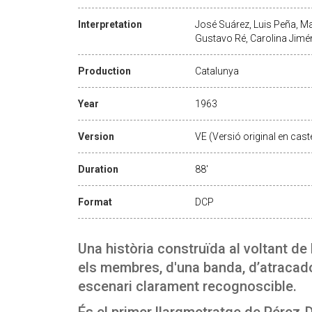
Interpretation
José Suárez, Luis Peña, Ma
Gustavo Ré, Carolina Jimén
Production
Catalunya
Year
1963
Version
VE (Versió original en caste
Duration
88'
Format
DCP
Una història construïda al voltant d
els membres, d'una banda, d’atracad
escenari clarament recognoscible.
És el primer llargmetratge de Pérez-