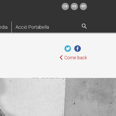
ca
es
en
edia
Acció Portabella
Come back