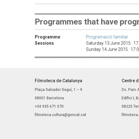
Programmes that have progr
Programme
Programació familiar
Sessions
Saturday 13 June 2015 · 1
Sunday 14 June 2015 · 17
Filmoteca de Catalunya
Centre d
Plaça Salvador Seguí, 1 – 9
Ds. Parc 
08001 Barcelona
Edifici I,
+34 935 671 070
08225 Ter
filmoteca.cultura@gencat.cat
filmoteca