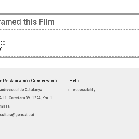
amed this Film
7:00
:00
e Restauració i Conservació
Help
Audiovisual de Catalunya
Accessibility
 BA L1. Carretera BV-1274, Km. 1
rassa
.cultura@gencat.cat