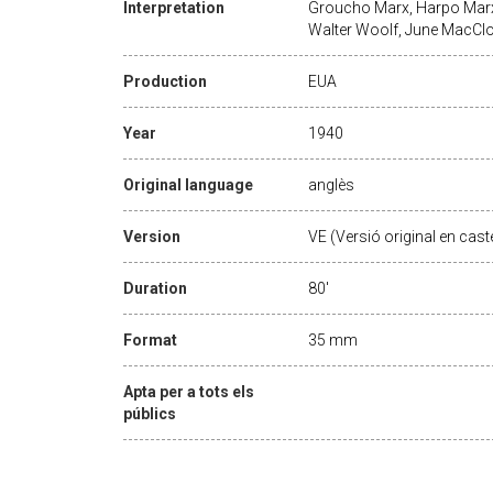
Interpretation
Groucho Marx, Harpo Marx,
Walter Woolf, June MacClo
Production
EUA
Year
1940
Original language
anglès
Version
VE (Versió original en caste
Duration
80'
Format
35 mm
Apta per a tots els
públics