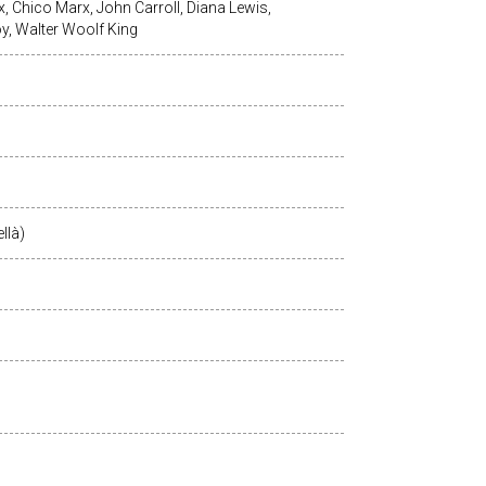
 Chico Marx, John Carroll, Diana Lewis,
y, Walter Woolf King
llà)