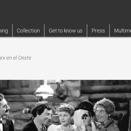
ning
Collection
Get to know us
Press
Multim
x en el Oeste