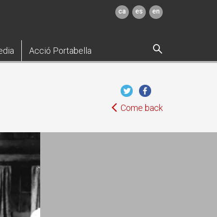
ca
es
en
edia
Acció Portabella
Come back