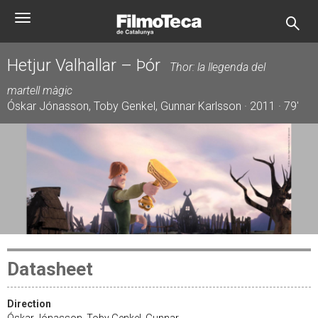
Skip
Toggle
to
navigation
main
content
Hetjur Valhallar – Þór
Thor: la llegenda del
martell màgic
Óskar Jónasson, Toby Genkel, Gunnar Karlsson · 2011 · 79'
Datasheet
Direction
Óskar Jónasson, Toby Genkel, Gunnar