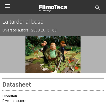
Skip
Toggle
to
navigation
main
content
La tardor al bosc
Diversos autors · 2000-2015 · 60'
Datasheet
Direction
Diversos autors