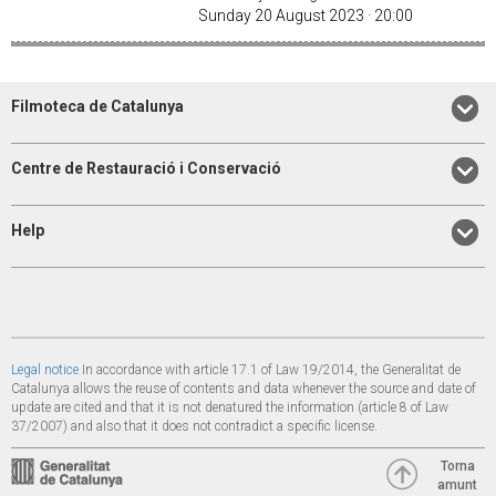
Sunday 20 August 2023 · 20:00
Filmoteca de Catalunya
Centre de Restauració i Conservació
Help
Legal notice
In accordance with article 17.1 of Law 19/2014, the Generalitat de
Catalunya allows the reuse of contents and data whenever the source and date of
update are cited and that it is not denatured the information (article 8 of Law
37/2007) and also that it does not contradict a specific license.
Torna
amunt