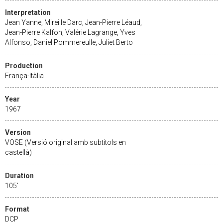
Interpretation
Jean Yanne, Mireille Darc, Jean-Pierre Léaud,
Jean-Pierre Kalfon, Valérie Lagrange, Yves
Alfonso, Daniel Pommereulle, Juliet Berto
Production
França-Itàlia
Year
1967
Version
VOSE (Versió original amb subtítols en
castellà)
Duration
105'
Format
DCP