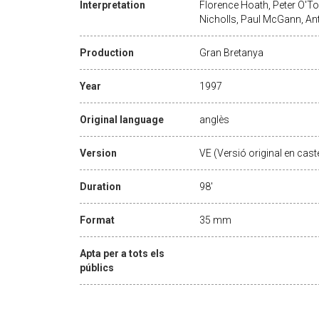
Interpretation
Florence Hoath, Peter O'Too
Nicholls, Paul McGann, An
Production
Gran Bretanya
Year
1997
Original language
anglès
Version
VE (Versió original en caste
Duration
98'
Format
35 mm
Apta per a tots els
públics