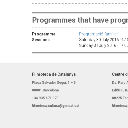
Programmes that have progr
Programme
Programació familiar
Sessions
Saturday 30 July 2016 · 17
Sunday 31 July 2016 · 17:
Filmoteca de Catalunya
Centre d
Plaça Salvador Seguí, 1 – 9
Ds. Parc 
08001 Barcelona
Edifici I,
+34 935 671 070
08225 Ter
filmoteca.cultura@gencat.cat
filmoteca