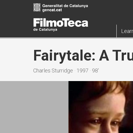
Skip
to
main
content
Lear
Fairytale: A Tr
Charles Sturridge · 1997 · 98'