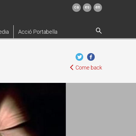
ca
es
en
edia
Acció Portabella
Come back