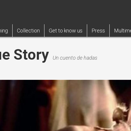
ning
Collection
Get to know us
Press
Multim
ue Story
Un cuento de hadas