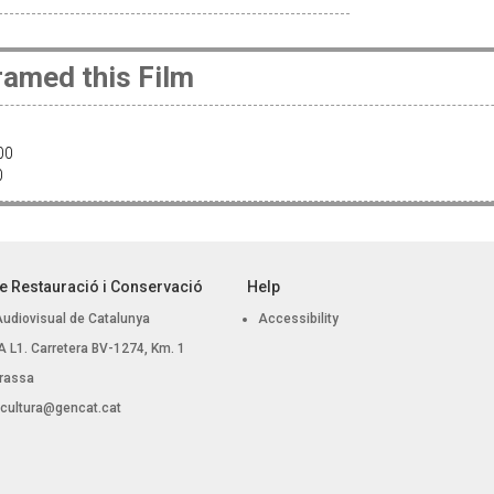
amed this Film
:00
00
e Restauració i Conservació
Help
Audiovisual de Catalunya
Accessibility
 BA L1. Carretera BV-1274, Km. 1
rassa
.cultura@gencat.cat