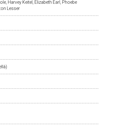
le, Harvey Keitel, Elizabeth Earl, Phoebe
ton Lesser
llà)