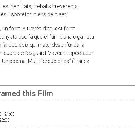
es identitats, treballs irreverents,
és. I sobretot: plens de plaer.”
 un forat. A través d’aquest forat
anyeta que fa que el fum d'una cigarreta
 allà, decideix qui mata, desenfunda la
stribució de l’esguard. Voyeur. Espectador
ó. Un poema. Mut. Perquè crida” (Franck
amed this Film
 · 21:00
 22:00