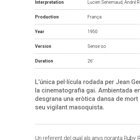
Interpretation
Lucien Senemaud, André Re
Production
França
Year
1950
Version
Sense so
Duration
26'
L’única pel·lícula rodada per Jean G
la cinematografia gai. Ambientada en
desgrana una eròtica dansa de mort i
seu vigilant masoquista.
Un referent del qual als anys noranta Ruby