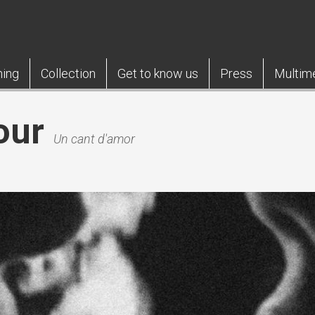
ning
Collection
Get to know us
Press
Multim
our
Un cant d'amor