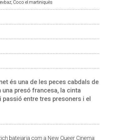
vbaz, Coco el martiniquès
enet és una de les peces cabdals de
 una presó francesa, la cinta
 passió entre tres presoners i el
 Rich batejaria com a New Queer Cinema: