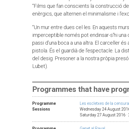
“Films que fan conscients la construcció de l
enèrgics, que alternen el minimalisme i l’exc
“Un mur entre dues cel·les. En aquests murs,
imperceptible només pot endinsar-s'hi una c
passi d’una boca a una altra. El carceller és
pistola. És el guardià de l’espectacle. La di
del desig. Presoner a la nostra pròpia pres
Lubet).
Programmes that have progr
Programme
Les escletxes de la censura
Sessions
Wednesday 24 August 2016
Saturday 27 August 2016 ·
Programme
Genet al Raval