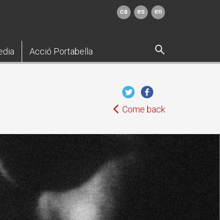
ca
es
en
edia
Acció Portabella
Come back