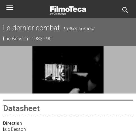
Skip
Toggle
to
navigation
main
content
Le dernier combat
L'últim combat
Luc Besson · 1983 · 90'
Datasheet
Direction
Luc Besson