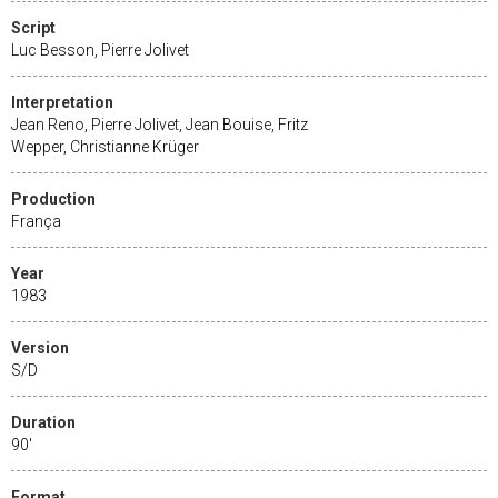
Script
Luc Besson, Pierre Jolivet
Interpretation
Jean Reno, Pierre Jolivet, Jean Bouise, Fritz
Wepper, Christianne Krüger
Production
França
Year
1983
Version
S/D
Duration
90'
Format