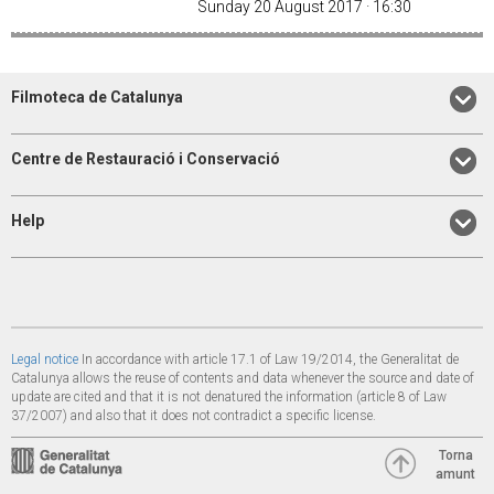
Sunday 20 August 2017 · 16:30
Filmoteca de Catalunya
Centre de Restauració i Conservació
Help
Legal notice
In accordance with article 17.1 of Law 19/2014, the Generalitat de
Catalunya allows the reuse of contents and data whenever the source and date of
update are cited and that it is not denatured the information (article 8 of Law
37/2007) and also that it does not contradict a specific license.
Torna
amunt