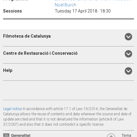
Noël Burch
Sessions
Tuesday 17 April 2018 · 18:30
Filmoteca de Catalunya
Centre de Restauració i Conservació
Help
Legal notice
In accordance with article 17.1 of Law 19/2014, the Generalitat de
Catalunya allows the reuse of contents and data whenever the source and date of
update are cited and that it is not denatured the information (article 8 of Law
37/2007) and also that it does not contradict a specific license.
Torna