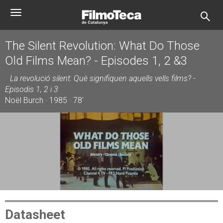
Skip
Toggle
to
navigation
main
content
The Silent Revolution: What Do Those
Old Films Mean? - Episodes 1, 2 &3
La revolució silent: Què signifiquen aquells vells films? -
Episodis 1, 2 i 3
Noël Burch · 1985 · 78'
Datasheet