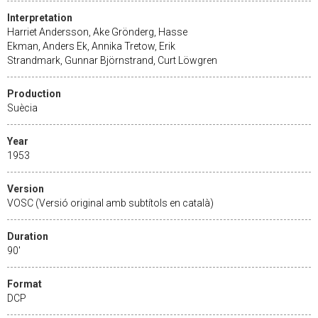
Interpretation
Harriet Andersson, Ake Grönderg, Hasse
Ekman, Anders Ek, Annika Tretow, Erik
Strandmark, Gunnar Björnstrand, Curt Löwgren
Production
Suècia
Year
1953
Version
VOSC (Versió original amb subtítols en català)
Duration
90'
Format
DCP