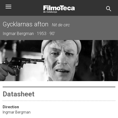
Skip
Toggle
to
navigation
main
content
Gycklarnas afton
Nit de circ
Ingmar Bergman · 1953 · 90'
Datasheet
Direction
Ingmar Bergman