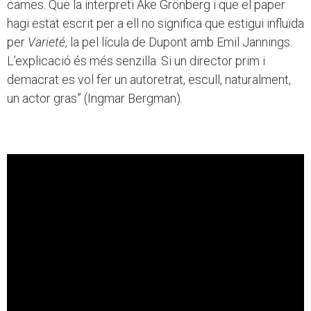
cames. Que la interpreti Ake Grönberg i que el paper
hagi estat escrit per a ell no significa que estigui influïda
per
Varieté
, la pel·lícula de Dupont amb Emil Jannings.
L’explicació és més senzilla. Si un director prim i
demacrat es vol fer un autoretrat, escull, naturalment,
un actor gras” (Ingmar Bergman).