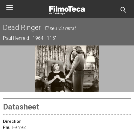
Skip
Toggle
to
navigation
main
content
Dead Ringer
El seu viu retrat
Paul Henreid · 1964 · 115'
Datasheet
Direction
Paul Henreid