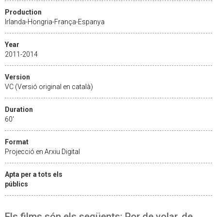
Production
Irlanda-Hongria-França-Espanya
Year
2011-2014
Version
VC (Versió original en català)
Duration
60'
Format
Projecció en Arxiu Digital
Apta per a tots els
públics
Els films són els següents: Por de volar, de