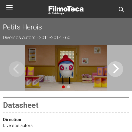
Skip
Toggle
to
navigation
main
content
Petits Herois
Diversos autors · 2011-2014 · 60'
Datasheet
Direction
Diversos autors