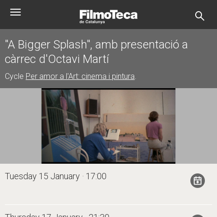
Skip
Toggle
to
navigation
main
content
"A Bigger Splash", amb presentació a
càrrec d'Octavi Martí
Cycle
Per amor a l'Art: cinema i pintura
.
Tuesday 15 January · 17:00