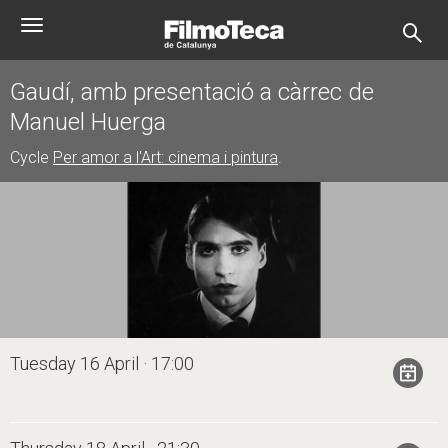
Skip
Toggle
to
navigation
main
content
Gaudí, amb presentació a càrrec de
Manuel Huerga
Cycle
Per amor a l'Art: cinema i pintura
.
Tuesday 16 April · 17:00