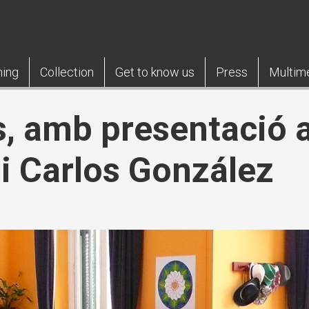
ning
Collection
Get to know us
Press
Multim
, amb presentació a
i Carlos González