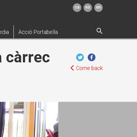
ca
es
en
edia
Acció Portabella
 càrrec
Come back