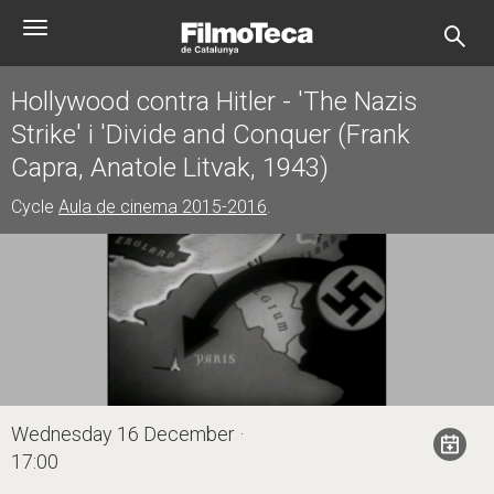
Skip
Toggle
to
navigation
main
content
Hollywood contra Hitler - 'The Nazis
Strike' i 'Divide and Conquer (Frank
Capra, Anatole Litvak, 1943)
Cycle
Aula de cinema 2015-2016
.
Wednesday 16 December ·
17:00