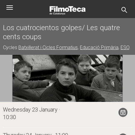
Skip
Toggle
to
navigation
main
content
Los cuatrocientos golpes/ Les quatre
cents coups
Cycles
Batxillerat i Cicles Formatius
,
Educació Primària
,
ESO
.
Wednesday 23 January ·
10:30