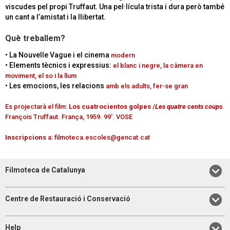
viscudes pel propi Truffaut. Una pel·lícula trista i dura però també
un cant a l’amistat i la llibertat.
Què treballem?
• La Nouvelle Vague i el cinema
modern
• Elements tècnics i expressius:
el blanc i negre,
la càmera en
moviment,
el so i la llum
• Les emocions, les relacions
amb els adults, fer-se
gran
Es projectarà el film:
Los cuatrocientos golpes
/
Les quatre cents coups
.
François Truffaut. França, 1959. 99'. VOSE
Inscripcions
a:
filmoteca.escoles@gencat.cat
Filmoteca de Catalunya
Centre de Restauració i Conservació
Help