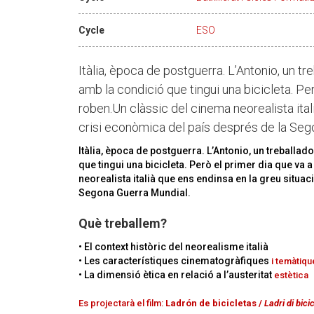
Cycle
ESO
Itàlia, època de postguerra. L’Antonio, un tr
amb la condició que tingui una bicicleta. Però
roben.Un clàssic del cinema neorealista ital
crisi econòmica del país després de la Seg
Itàlia, època de postguerra. L’Antonio, un treballad
que tingui una bicicleta. Però el primer dia que va a
neorealista italià que ens endinsa en la greu situa
Segona Guerra Mundial.
Què treballem?
• El context històric del neorealisme italià
• Les característiques cinematogràfiques
i temàtiq
• La dimensió ètica en relació a l’austeritat
estètica
Es projectarà el film:
Ladrón de bicicletas /
Ladri di bicic