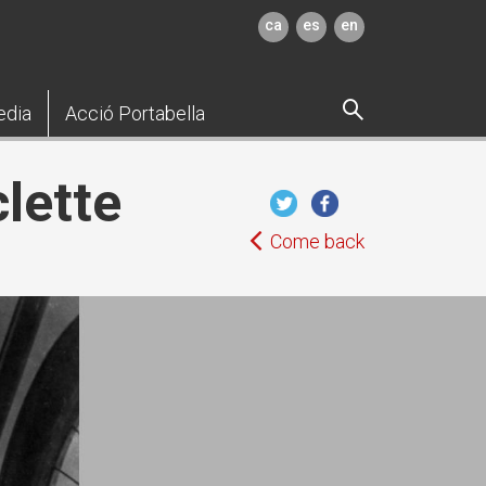
ca
es
en
edia
Acció Portabella
clette
Come back