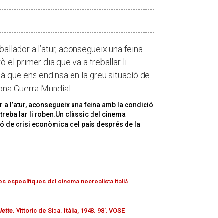
eballador a l’atur, aconsegueix una feina
 el primer dia que va a treballar li
ià que ens endinsa en la greu situació de
ona Guerra Mundial.
or a l’atur, aconsegueix una feina amb la condició
 treballar li roben.Un clàssic del cinema
ció de crisi econòmica del país després de la
ues específiques del cinema
neorealista italià
lette.
Vittorio de Sica. Itàlia, 1948. 98'. VOSE