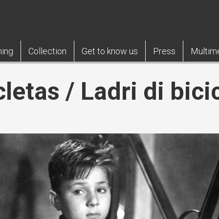
ning
Collection
Get to know us
Press
Multim
letas / Ladri di bici