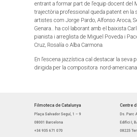
entrant a formar part de l’equip docent del
trajectòria professional queda patent en la 
artistes com Jorge Pardo, Alfonso Aroca, 
Genara... ha col·laborant amb el baixista Ca
pianista i arreglista de Miguel Poveda i Pa
Cruz, Rosalía o Alba Carmona.
En l’escena jazzística cal destacar la seva
dirigida per la compositora nord-american
Filmoteca de Catalunya
Centre d
Plaça Salvador Seguí, 1 – 9
Ds. Parc 
08001 Barcelona
Edifici I,
+34 935 671 070
08225 Ter