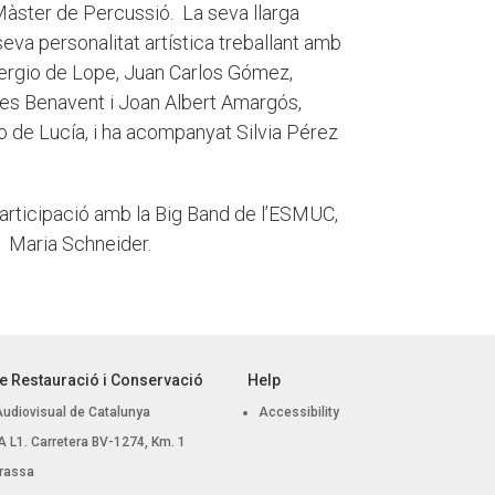
 Màster de Percussió. La seva llarga
seva personalitat artística treballant amb
Sergio de Lope, Juan Carlos Gómez,
rles Benavent i Joan Albert Amargós,
co de Lucía, i ha acompanyat Silvia Pérez
 participació amb la Big Band de l’ESMUC,
a Maria Schneider.
e Restauració i Conservació
Help
Audiovisual de Catalunya
Accessibility
 BA L1. Carretera BV-1274, Km. 1
rassa