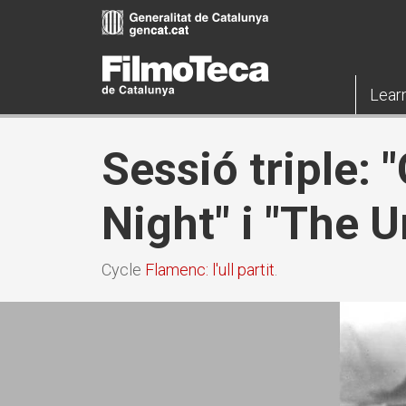
Skip
to
main
content
Lear
Sessió triple:
Night" i "The 
Cycle
Flamenc: l'ull partit
.