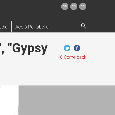
ca
es
en
edia
Acció Portabella
", "Gypsy
Come back