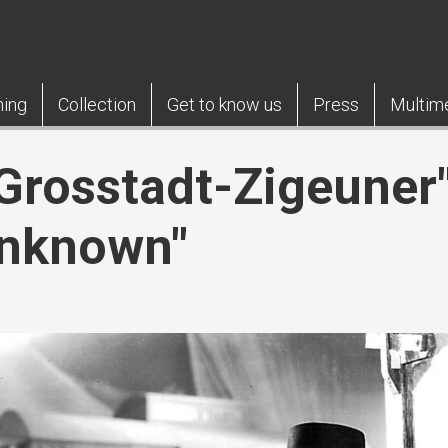
ning
Collection
Get to know us
Press
Multim
 "Grosstadt-Zigeuner
Unknown"