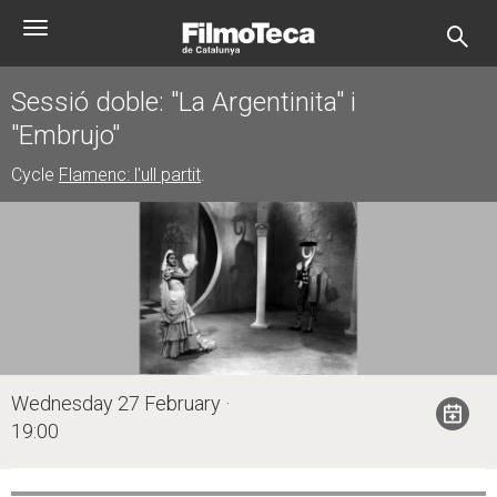
Skip
Toggle
to
navigation
main
content
Sessió doble: "La Argentinita" i
"Embrujo"
Cycle
Flamenc: l'ull partit
.
Wednesday 27 February ·
19:00