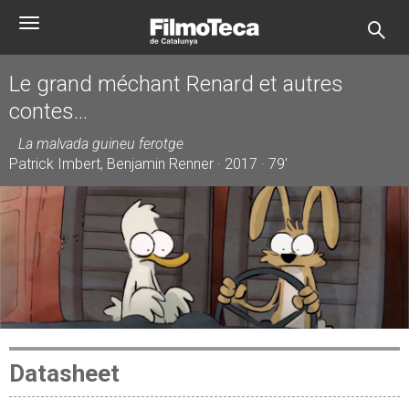
Skip
Toggle
to
navigation
main
content
Le grand méchant Renard et autres
contes...
La malvada guineu ferotge
Patrick Imbert, Benjamin Renner · 2017 · 79'
Datasheet