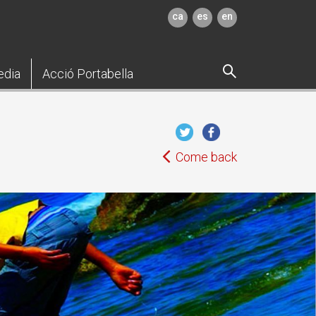
ca
es
en
edia
Acció Portabella
Come back