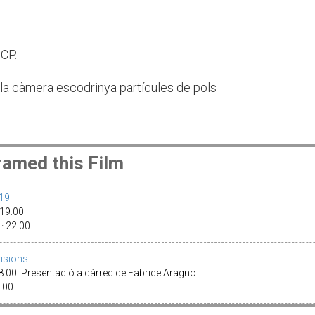
CP.
la càmera escodrinya partícules de pols
amed this Film
019
 19:00
 · 22:00
visions
8:00 Presentació a càrrec de Fabrice Aragno
0:00