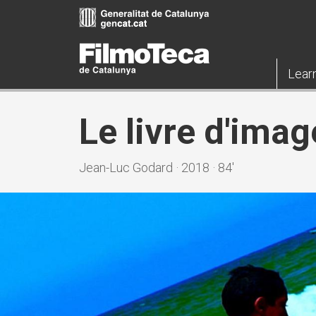
Skip
to
main
content
Lear
Le livre d'imag
Jean-Luc Godard · 2018 · 84'