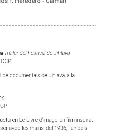
rlos F. Heredero - Caiman
va
Tràiler del Festival de Jihlava
 DCP.
al de documentals de Jihlava, a la
ns
CP.
ucturen Le Livre d’image, un film inspirat
er avec les mains, del 1936, i un dels