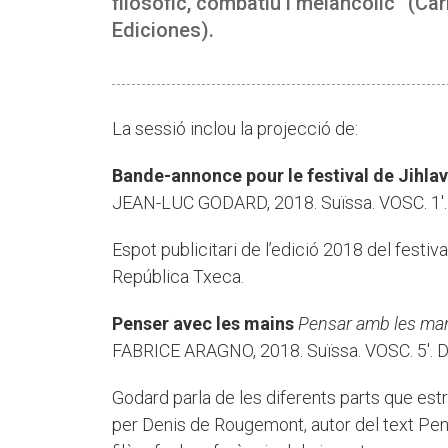
filosòfic, combatiu i melancòlic” (Ca
Ediciones).
La sessió inclou la projecció de:
Bande-annonce pour le festival de Jihla
JEAN-LUC GODARD, 2018. Suïssa. VOSC. 1'.
Espot publicitari de l’edició 2018 del festiv
República Txeca.
Penser avec les mains
Pensar amb les ma
FABRICE ARAGNO, 2018. Suïssa. VOSC. 5'. D
Godard parla de les diferents parts que estr
per Denis de Rougemont, autor del text Pens