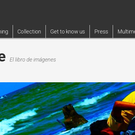
ning
Collection
Get to know us
Press
Multim
e
El libro de imágenes