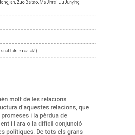
ngjian, Zuo Baitao, Ma Jinrei, Liu Junying,
subtítols en català)
èn molt de les relacions
tructura d'aquestes relacions, que
s promeses i la pèrdua de
 i l'ara o la difícil conjunció
es polítiques. De tots els grans