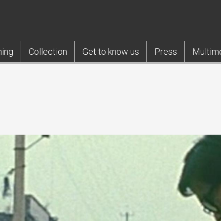
ning
Collection
Get to know us
Press
Multim