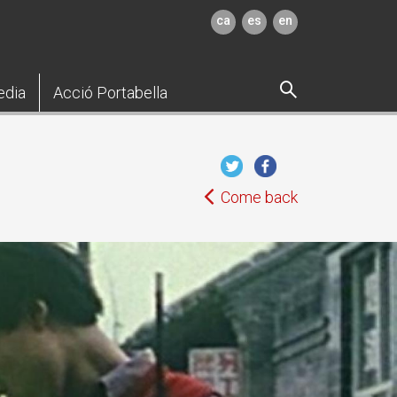
ca
es
en
edia
Acció Portabella
Come back