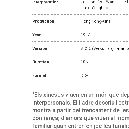
Interpretation
Int.: Hong Wei Wang, Hao Ho
Liang Yonghao.
Production
Hong Kong-Xina.
Year
1997
Version
VOSC (Versió original amb 
Duration
108'
Format
DCP
"Els xinesos viuen en un món que dep
interpersonals. El lladre descriu l'es
mostra a partir del trencament de le
confiança; d'amors que viuen el moment
familiar quan entren en joc les famíli