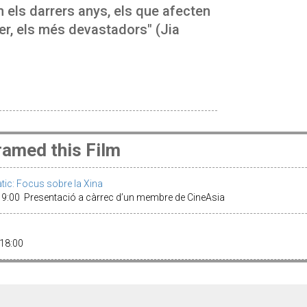
n els darrers anys, els que afecten
ser, els més devastadors" (Jia
amed this Film
àtic: Focus sobre la Xina
19:00 Presentació a càrrec d’un membre de CineAsia
 18:00