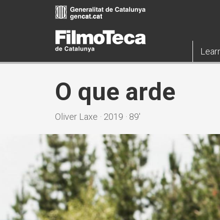
Skip
to
main
content
Lear
O que arde
Oliver Laxe · 2019 · 89'