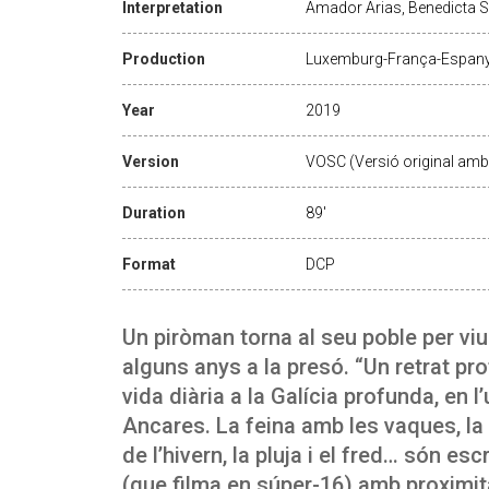
Interpretation
Amador Arias, Benedicta 
Production
Luxemburg-França-Espany
Year
2019
Version
VOSC (Versió original amb 
Duration
89'
Format
DCP
Un piròman torna al seu poble per vi
alguns anys a la presó. “Un retrat p
vida diària a la Galícia profunda, en l’
Ancares. La feina amb les vaques, la 
de l’hivern, la pluja i el fred… són es
(que filma en súper-16) amb proximi