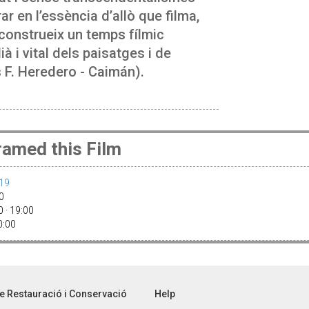
r en l’essència d’allò que filma,
 construeix un temps fílmic
 i vital dels paisatges i de
s F. Heredero - Caimán).
amed this Film
019
30
 · 19:00
20:00
e Restauració i Conservació
Help