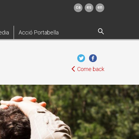
ca
es
en
edia
Acció Portabella
Come back