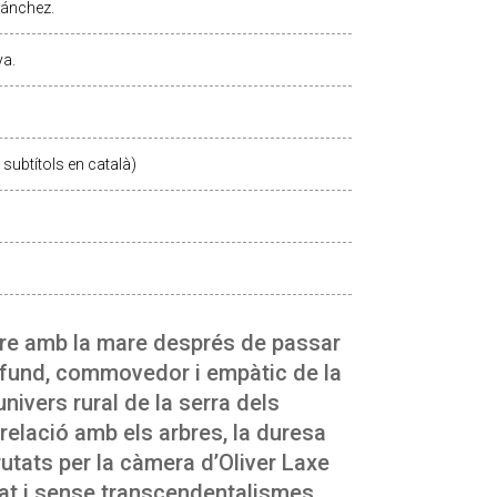
Sánchez.
a.
subtítols en català)
ure amb la mare després de passar
rofund, commovedor i empàtic de la
univers rural de la serra dels
relació amb els arbres, la duresa
crutats per la càmera d’Oliver Laxe
tat i sense transcendentalismes