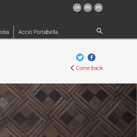
ca
es
en
edia
Acció Portabella
Come back