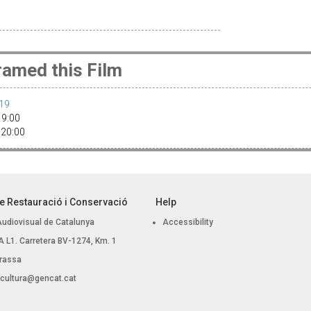
amed this Film
019
 19:00
· 20:00
e Restauració i Conservació
Help
Audiovisual de Catalunya
Accessibility
 BA L1. Carretera BV-1274, Km. 1
rassa
.cultura@gencat.cat