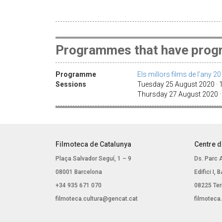
Programmes that have progr
Programme
Els millors films de l’any 2
Sessions
Tuesday 25 August 2020 ·
Thursday 27 August 2020 
Filmoteca de Catalunya
Centre d
Plaça Salvador Seguí, 1 – 9
Ds. Parc 
08001 Barcelona
Edifici I,
+34 935 671 070
08225 Ter
filmoteca.cultura@gencat.cat
filmoteca