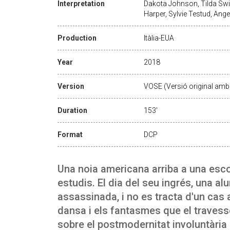
Interpretation
Dakota Johnson, Tilda Swi
Harper, Sylvie Testud, Ange
Production
Itàlia-EUA
Year
2018
Version
VOSE (Versió original amb 
Duration
153'
Format
DCP
Una noia americana arriba a una esco
estudis. El dia del seu ingrés, una a
assassinada, i no es tracta d'un cas a
dansa i els fantasmes que el travess
sobre el postmodernitat involuntària