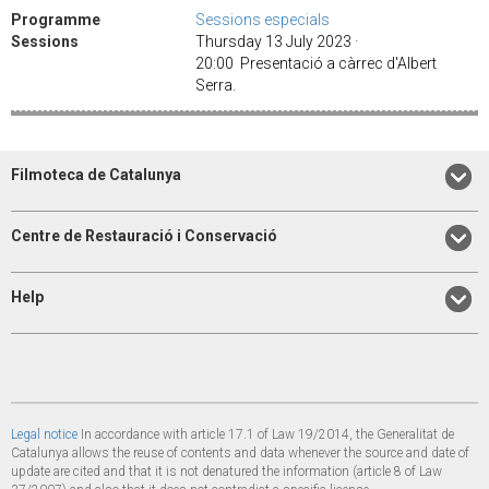
Programme
Sessions especials
Sessions
Thursday 13 July 2023 ·
20:00 Presentació a càrrec d'Albert
Serra.
Filmoteca de Catalunya
Centre de Restauració i Conservació
Help
Legal notice
In accordance with article 17.1 of Law 19/2014, the Generalitat de
Catalunya allows the reuse of contents and data whenever the source and date of
update are cited and that it is not denatured the information (article 8 of Law