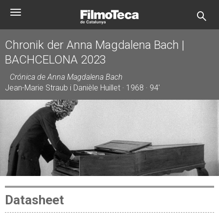
Skip
Toggle
to
navigation
main
content
Chronik der Anna Magdalena Bach |
BACHCELONA 2023
Crónica de Anna Magdalena Bach
Jean-Marie Straub i Danièle Huillet · 1968 · 94'
Datasheet