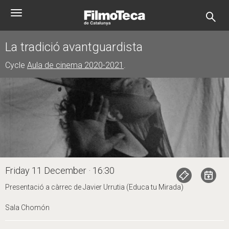
Skip
Toggle
to
navigation
main
content
La tradició avantguardista
Cycle
Aula de cinema 2020-2021
.
Friday 11 December · 16:30
Presentació a càrrec de Javier Urrutia (Educa tu Mirada)
Sala Chomón