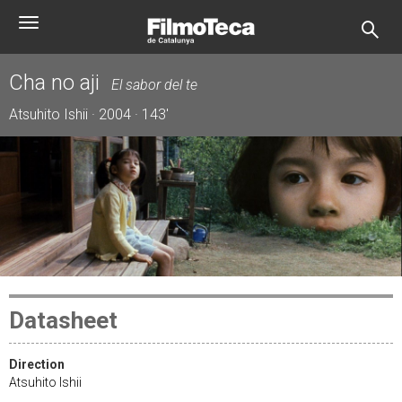
Skip
Toggle
to
navigation
main
content
Cha no aji
El sabor del te
Atsuhito Ishii · 2004 · 143'
Datasheet
Direction
Atsuhito Ishii