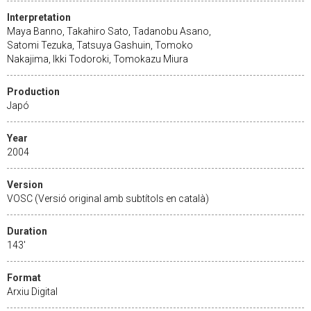
Interpretation
Maya Banno, Takahiro Sato, Tadanobu Asano,
Satomi Tezuka, Tatsuya Gashuin, Tomoko
Nakajima, Ikki Todoroki, Tomokazu Miura
Production
Japó
Year
2004
Version
VOSC (Versió original amb subtítols en català)
Duration
143'
Format
Arxiu Digital