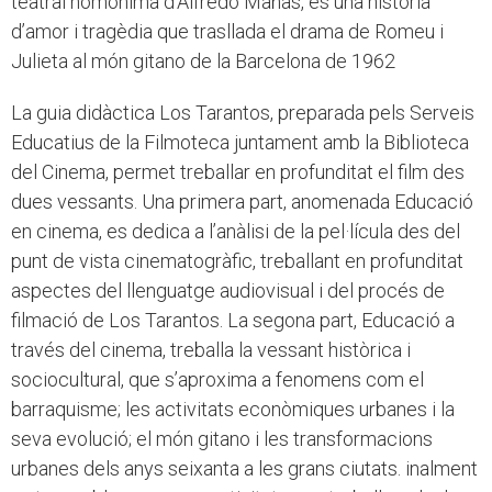
teatral homònima d’Alfredo Mañas, és una història
d’amor i tragèdia que trasllada el drama de Romeu i
Julieta al món gitano de la Barcelona de 1962
La guia didàctica Los Tarantos, preparada pels Serveis
Educatius de la Filmoteca juntament amb la Biblioteca
del Cinema, permet treballar en profunditat el film des
dues vessants. Una primera part, anomenada Educació
en cinema, es dedica a l’anàlisi de la pel·lícula des del
punt de vista cinematogràfic, treballant en profunditat
aspectes del llenguatge audiovisual i del procés de
filmació de Los Tarantos. La segona part, Educació a
través del cinema, treballa la vessant històrica i
sociocultural, que s’aproxima a fenomens com el
barraquisme; les activitats econòmiques urbanes i la
seva evolució; el món gitano i les transformacions
urbanes dels anys seixanta a les grans ciutats. inalment