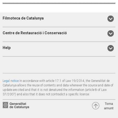
Filmoteca de Catalunya
Centre de Restauració i Conservació
Help
Legal notice
In accordance with article 17.1 of Law 19/2014, the Generalitat de
Catalunya allows the reuse of contents and data whenever the source and date of
update are cited and that it is not denatured the information (article 8 of Law
37/2007) and also that it does not contradict a specific license.
Torna
amunt