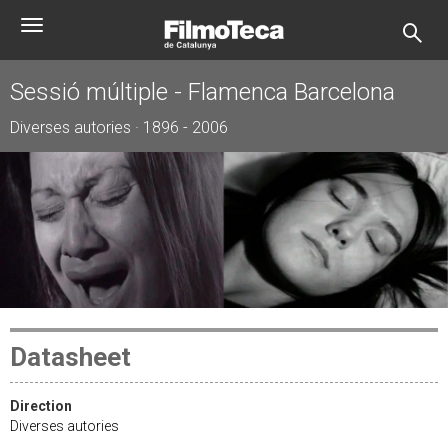
Skip
Toggle
to
navigation
main
content
Sessió múltiple - Flamenca Barcelona
Diverses autories · 1896 - 2006
Datasheet
Direction
Diverses autories