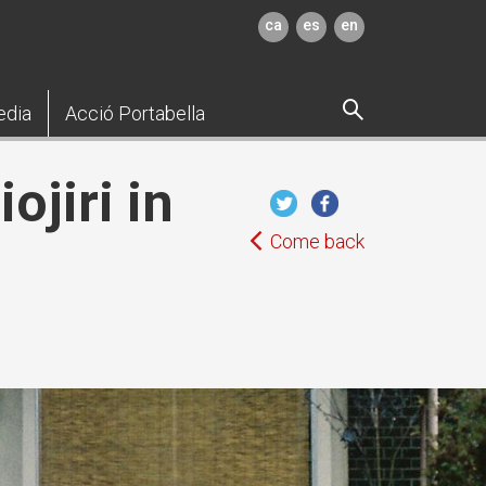
ca
es
en
edia
Acció Portabella
jiri in
Come back