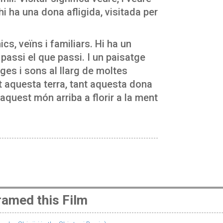
hi ha una dona afligida, visitada per
cs, veïns i familiars. Hi ha un
passi el que passi. I un paisatge
tges i sons al llarg de moltes
 aquesta terra, tant aquesta dona
aquest món arriba a florir a la ment
amed this Film