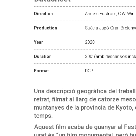
Direction
Anders Edström, C.W. Wint
Production
Suècia-Japó-Gran Bretany
Year
2020
Duration
300' (amb descansos incl
Format
DCP
Una descripció geogràfica del treball i
retrat, filmat al llarg de catorze meso
muntanyes de la província de Kyoto, 
temps.
Aquest film acaba de guanyar al Festi
jurat és “un film monumental, però hum