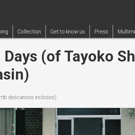
ning
Collection
Get to know us
Press
Multim
Days (of Tayoko Shio
asin)
(amb descansos inclosos)