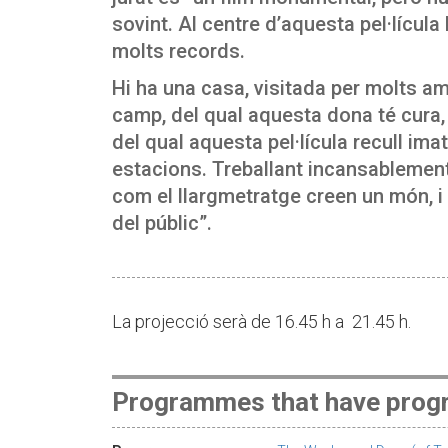
sovint. Al centre d’aquesta pel·lícula 
molts records.
Hi ha una casa, visitada per molts ami
camp, del qual aquesta dona té cura, 
del qual aquesta pel·lícula recull ima
estacions. Treballant incansablement
com el llargmetratge creen un món, i 
del públic”.
La projecció serà de 16.45 h a 21.45 h.
Programmes that have progr