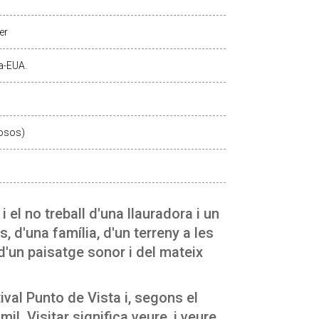
er
a-EUA.
osos)
 el no treball d'una llauradora i un
s, d'una família, d'un terreny a les
d'un paisatge sonor i del mateix
val Punto de Vista i, segons el
il. Visitar significa veure, i veure