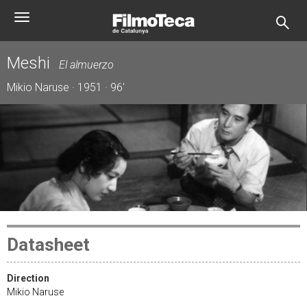
Skip
Toggle
to
navigation
main
content
Meshi
El almuerzo
Mikio Naruse · 1951 · 96'
Datasheet
Direction
Mikio Naruse