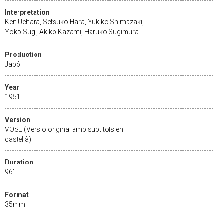
Interpretation
Ken Uehara, Setsuko Hara, Yukiko Shimazaki,
Yoko Sugi, Akiko Kazami, Haruko Sugimura.
Production
Japó
Year
1951
Version
VOSE (Versió original amb subtítols en
castellà)
Duration
96'
Format
35mm