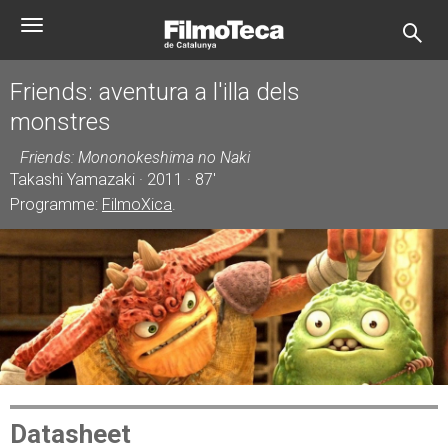
Skip
Toggle
to
navigation
main
content
Friends: aventura a l'illa dels
monstres
Friends: Mononokeshima no Naki
Takashi Yamazaki · 2011 · 87'
Programme:
FilmoXica
.
Datasheet