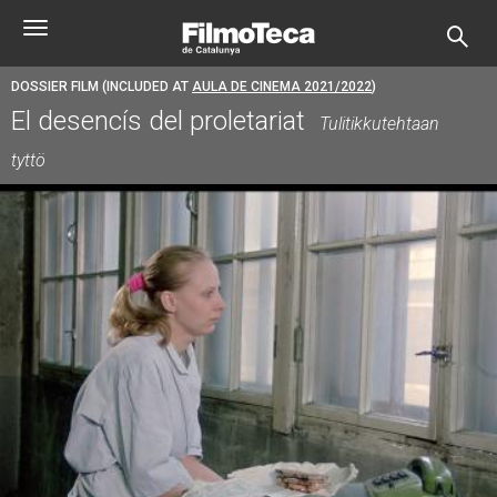
Skip
Toggle
to
navigation
main
content
DOSSIER FILM (INCLUDED AT
AULA DE CINEMA 2021/2022
)
El desencís del proletariat
Tulitikkutehtaan
tyttö