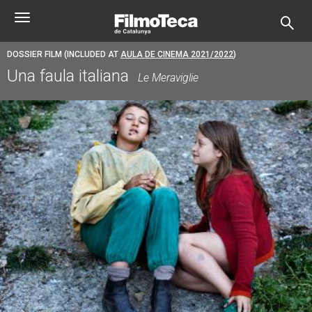
Skip
Toggle
to
navigation
main
content
DOSSIER FILM (INCLUDED AT
AULA DE CINEMA 2021/2022
)
Una faula italiana
Le Meraviglie